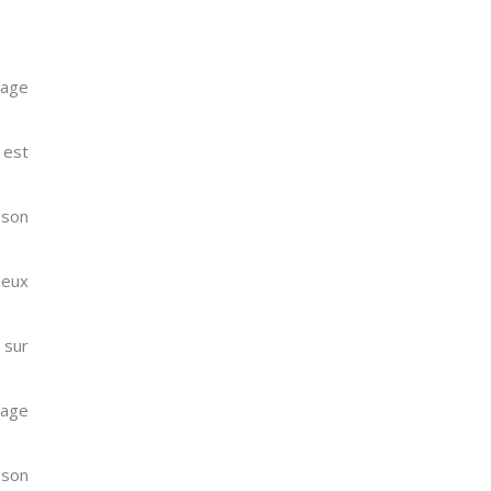
Page
 est
 son
lieux
 sur
hage
 son