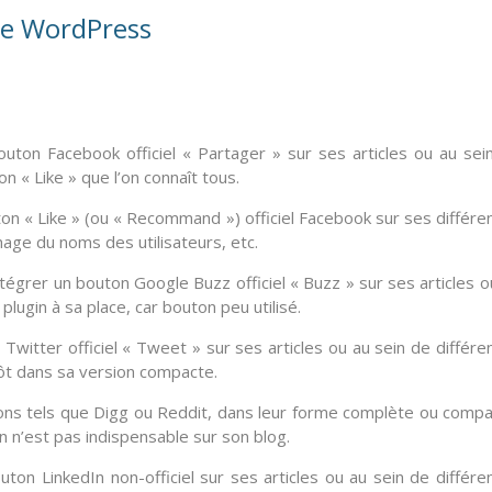
me WordPress
outon Facebook
officiel « Partager » sur ses articles ou au sei
on « Like » que l’on connaît tous.
on « Like »
(ou « Recommand ») officiel Facebook sur ses différe
hage du noms des utilisateurs, etc.
ntégrer un
bouton Google Buzz
officiel « Buzz » sur ses articles o
plugin à sa place, car bouton peu utilisé.
 Twitter
officiel « Tweet » sur ses articles ou au sein de différe
tôt dans sa version compacte.
ons
tels que
Digg
ou
Reddit
, dans leur forme complète ou compa
in n’est pas indispensable sur son blog.
uton LinkedIn
non-officiel sur ses articles ou au sein de différe