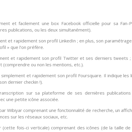
ement et facilement une
box Facebook
officielle pour sa Fan-
ières publications, ou les deux simultanément).
ment et rapidement son
profil LinkedIn
; en plus, son paramétrage
fil » que l’on préfère.
ement et rapidement son
profil Twitter
et ses derniers tweets ;
 (comprendre ou non les mentions, etc.).
r simplement et rapidement son
profil Foursquare
. Il indique les 
on dernier checkin !).
anscription sur sa plateforme de ses dernières publications
avec une petite icône associée.
bar Wibiyar
comprenant une fonctionnalité de recherche, un affic
nces sur les réseaux sociaux, etc.
r
(cette fois-ci verticale) comprenant des icônes (de la taille de