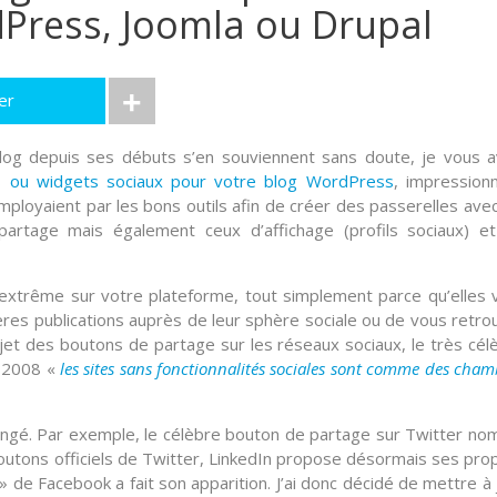
Press, Joomla ou Drupal
er
blog depuis ses débuts s’en souviennent sans doute, je vous a
s ou widgets sociaux pour votre blog WordPress
, impression
employaient par les
bons outils
afin de créer des passerelles avec
partage mais également ceux d’affichage (profils sociaux) e
 extrême sur votre plateforme, tout simplement parce qu’elles 
res publications auprès de leur
sphère sociale
ou de vous retro
sujet des boutons de partage sur les réseaux sociaux, le très cél
s 2008 «
les sites sans fonctionnalités sociales sont comme des cham
angé. Par exemple, le célèbre bouton de partage sur Twitter n
utons officiels de Twitter,
LinkedIn
propose désormais ses pro
 » de
Facebook
a fait son apparition. J’ai donc décidé de mettre à 