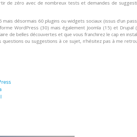
partir de zéro avec de nombreux
tests
et demandes de
suggest
5
mais désormais
60 plugins ou widgets sociaux
(issus d’un pas
teforme
WordPress
(30) mais également
Joomla
(15) et
Drupal
(
ire de belles découvertes et que vous franchirez le cap en instal
es questions ou suggestions à ce sujet, n’hésitez pas à me retro
Press
a
l