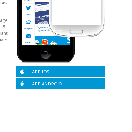
ions
sage
15).
lant
uver
APP IOS
APP ANDROID