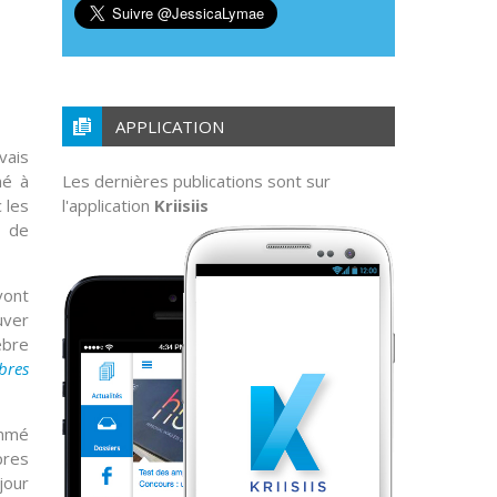
APPLICATION
vais
né à
Les dernières publications sont sur
 les
l'application
Kriisiis
t de
vont
uver
èbre
bres
ommé
pres
jour