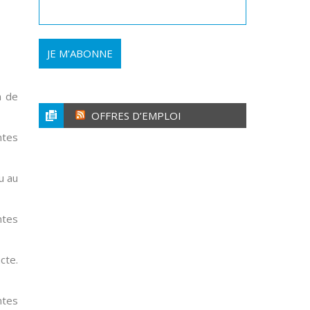
n de
OFFRES D’EMPLOI
ntes
u au
ntes
cte.
ntes