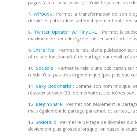
pages (à ma connaissance, il n’existe pas encore de p
7.
WPBook
: Permet la transformation de son bl
dernières publications automatiquement publiées sur
8.
Twitter Updater w/ TinyURL
: Permet la publi
maximum de texte intégré et un lien vers l’article a
9.
ShareThis
: Permet le relai d’une publication su
offre une fonctionnalité de partage par email très 
10.
Sociable
: Permet le relai d’une publication sur
rendu n’est pas très ergonomique (pas plus que cel
11.
Sexy Bookmarks
: Comme son nom l’indique, c
réseaux sociaux
(33, de mémoire) ; ces icônes sont 
12.
iBegin Share
: Permet non seulement le partage
mais également le
partage par email
, et surtout, la
13.
SocioFluid
: Permet le partage de données sur 
deviennent plus grosses lorsque l’on passe la souri