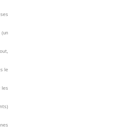
 ses
(un
out,
s le
 les
nts)
ônes