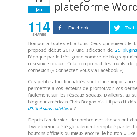
plateforme Word
Jan
114
Facebook
Twitt
SHARES
Bonjour à toutes et à tous. Ceux qui suivent le 
proposé
début 2010
une sélection de
25 plugin
l’époque par le très grand nombre de blogs qui n’
réseaux sociaux. Cela comprenait les outils de 
connexion (« Connectez-vous via Facebook »).
Ces petites fonctionnalités sont d’une importance
permettre à vos lecteurs de promouvoir vos derniè
facilement sur les réseaux sociaux. D’ailleurs, au 
blogueur américain
Chris Brogan
n’a-t-il pas dit dè
d’hôtel sans toilettes
» ?
Depuis l’an dernier, de nombreuses choses ont ch
Tweetmeme
a été globalement remplacé par les bo
boutons officiels ou mieux encore, le bouton « Like