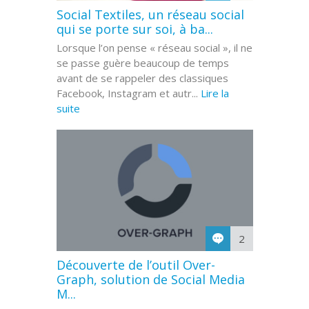
Social Textiles, un réseau social
qui se porte sur soi, à ba...
Lorsque l’on pense « réseau social », il ne
se passe guère beaucoup de temps
avant de se rappeler des classiques
Facebook, Instagram et autr...
Lire la
suite
2
Découverte de l’outil Over-
Graph, solution de Social Media
M...