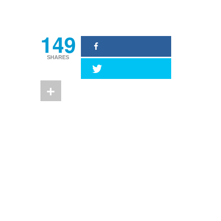
Image : LinkedIn
149
SHARES