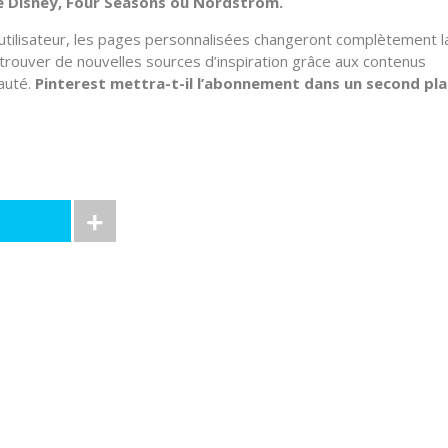
e Disney, Four Seasons ou Nordstrom.
utilisateur, les pages personnalisées changeront complètement l
a trouver de nouvelles sources d’inspiration grâce aux contenus
auté.
Pinterest mettra-t-il l’abonnement dans un second pl
r de Kriisiis.fr est un
concentré de Social Media