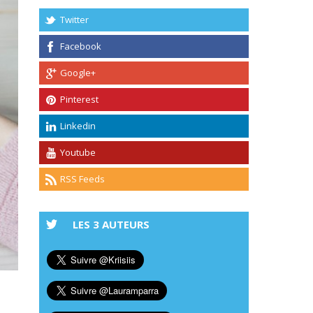
Twitter
Facebook
Google+
Pinterest
Linkedin
Youtube
RSS Feeds
LES 3 AUTEURS