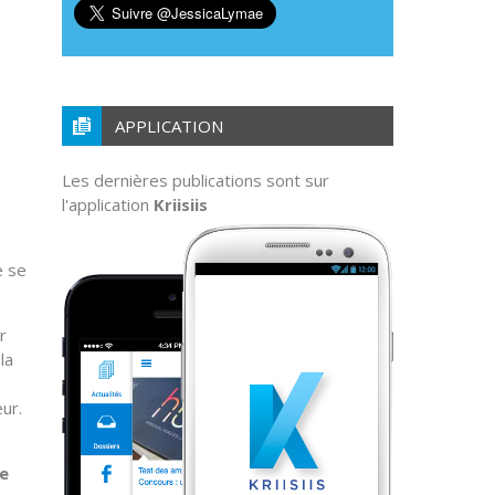
APPLICATION
Les dernières publications sont sur
l'application
Kriisiis
e se
r
la
ur.
de