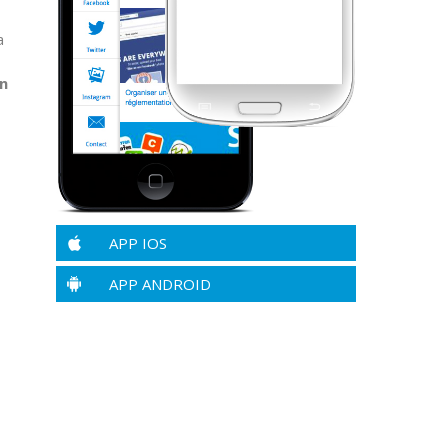
a
an
APP IOS
APP ANDROID