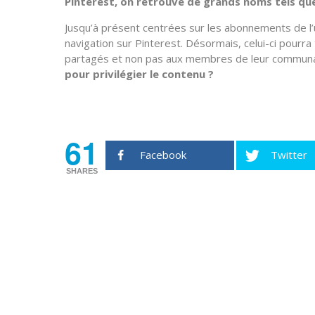
Pinterest, on retrouve de grands noms tels qu
Jusqu’à présent centrées sur les abonnements de l’
navigation sur Pinterest. Désormais, celui-ci pourr
partagés et non pas aux membres de leur commun
pour privilégier le contenu ?
Source : TechCrunch
61
Facebook
Twitter
SHARES
Newsletter
Hebdomadaire, la newslette